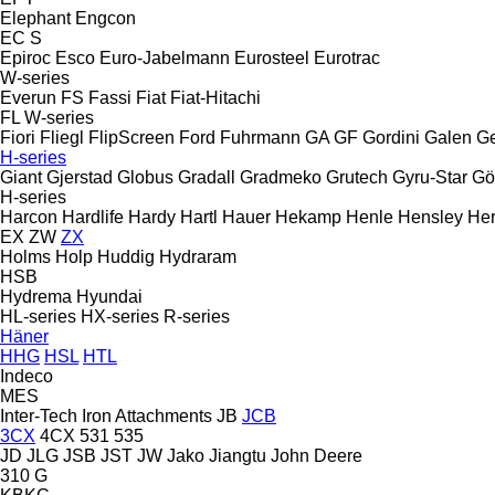
Elephant
Engcon
EC
S
Epiroc
Esco
Euro-Jabelmann
Eurosteel
Eurotrac
W-series
Everun
FS
Fassi
Fiat
Fiat-Hitachi
FL
W-series
Fiori
Fliegl
FlipScreen
Ford
Fuhrmann
GA
GF Gordini
Galen
Ge
H-series
Giant
Gjerstad
Globus
Gradall
Gradmeko
Grutech
Gyru-Star
Gö
H-series
Harcon
Hardlife
Hardy
Hartl
Hauer
Hekamp
Henle
Hensley
Her
EX
ZW
ZX
Holms
Holp
Huddig
Hydraram
HSB
Hydrema
Hyundai
HL-series
HX-series
R-series
Häner
HHG
HSL
HTL
Indeco
MES
Inter-Tech
Iron Attachments
JB
JCB
3CX
4CX
531
535
JD
JLG
JSB
JST
JW
Jako
Jiangtu
John Deere
310 G