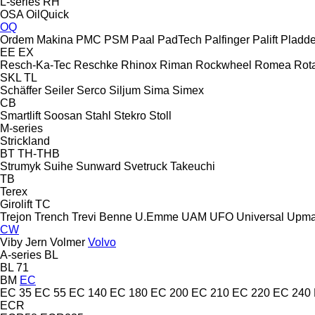
L-series
RH
OSA
OilQuick
OQ
Ordem Makina
PMC
PSM
Paal
PadTech
Palfinger Palift
Pladde
EE
EX
Resch-Ka-Tec
Reschke
Rhinox
Riman
Rockwheel
Romea
Rot
SKL
TL
Schäffer
Seiler
Serco
Siljum
Sima
Simex
CB
Smartlift
Soosan
Stahl
Stekro
Stoll
M-series
Strickland
BT
TH-THB
Strumyk
Suihe
Sunward
Svetruck
Takeuchi
TB
Terex
Girolift
TC
Trejon
Trench
Trevi Benne
U.Emme
UAM
UFO
Universal
Upm
CW
Viby Jern
Volmer
Volvo
A-series
BL
BL 71
BM
EC
EC 35
EC 55
EC 140
EC 180
EC 200
EC 210
EC 220
EC 240
ECR