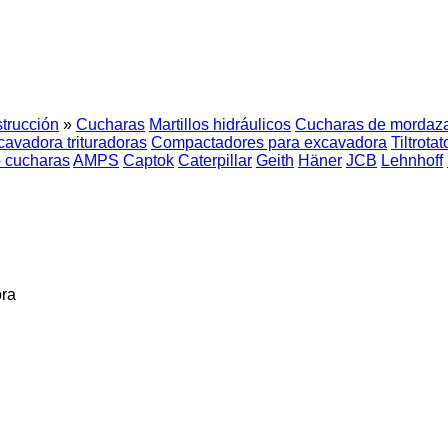
trucción
»
Cucharas
Martillos hidráulicos
Cucharas de mordaz
cavadora trituradoras
Compactadores para excavadora
Tiltrotat
 cucharas
AMPS
Captok
Caterpillar
Geith
Häner
JCB
Lehnhoff
ora