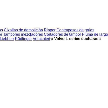
as
Cizallas de demolición
Ripper
Contrapesos de grúas
or
Tambores mezcladores
Cortadores de tambor
Pluma de largo
Liebherr
Rädlinger
Verachtert
»
Volvo L-series cucharas
»