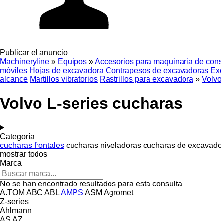
Publicar el anuncio
Machineryline
»
Equipos
»
Accesorios para maquinaria de cons
móviles
Hojas de excavadora
Contrapesos de excavadoras
Ex
alcance
Martillos vibratorios
Rastrillos para excavadora
»
Volvo
Volvo L-series cucharas
Categoría
cucharas frontales
cucharas niveladoras
cucharas de excavad
mostrar todos
Marca
No se han encontrado resultados para esta consulta
A.TOM
ABC
ABL
AMPS
ASM
Agromet
Z-series
Ahlmann
AS
AZ