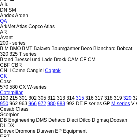
Allu
DN
SM
Andox
Arden
QA
ArkMet
Atlas Copco
Atlas
AR
Avant
200 - series
BIM
BMO
BMT
Balavto
Baumgärtner
Beco
Blanchard
Bobcat
320
325
T series
Brand
Bressel und Lade
Brokk
CAM
CF
CM
CBF
CBR
CNH
Came
Cangini
Captok
CK
Case
570
580
CX
W-series
Caterpillar
120
215
301
302
305
312
313
314
315
316
317
318
319
320
3
950
962
963
966
972
980
988
992
DE
F-series
GP
M-series
V-
Cesab
Claas
Scorpion
DB Engineering
DMS
Dehaco
Dieci
Difco
Digmaq
Doosan
DL
DX
Drivex
Dromone
Durwen
EP Equipment
EPT