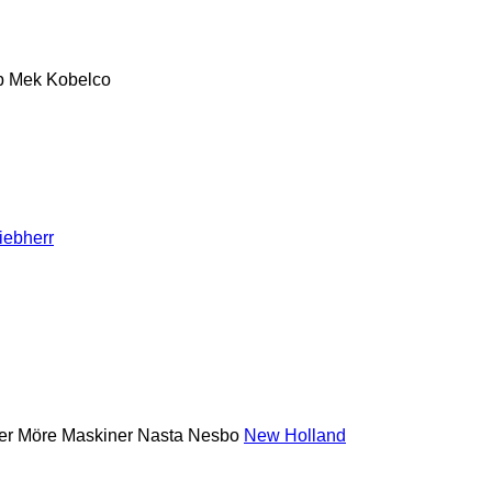
p Mek
Kobelco
iebherr
er
Möre Maskiner
Nasta
Nesbo
New Holland