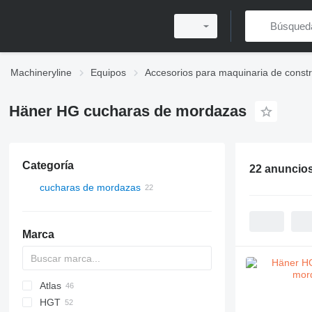
Machineryline
Equipos
Accesorios para maquinaria de const
Häner HG cucharas de mordazas
Categoría
22 anuncio
cucharas de mordazas
Marca
Atlas
QA
HGT
MH
CK
315
MHL