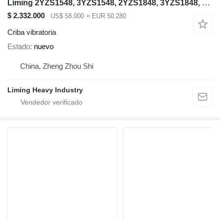
Liming 2YZS1548, 3YZS1548, 2YZS1848, 3YZS1848, 4YZS1848
$ 2.332.000
US$ 58.000
≈ EUR 50.280
Criba vibratoria
Estado
nuevo
China, Zheng Zhou Shi
Liming Heavy Industry