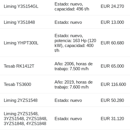
Estado: nuevo,
Liming Y3S154GL
EUR 24.270
capacidad: 496 t/h
Liming Y3S1848
Estado: nuevo
EUR 13.000
Estado: nuevo,
potencia: 163 Hp (120
Liming YHPT300L
EUR 60.680
kW), capacidad: 400
t/h
Año: 2006, horas de
Tesab RK1412T
EUR 65.000
trabajo: 7.500 m/h
Año: 2019, horas de
Tesab TS3600
EUR 116.600
trabajo: 7.600 m/h
Liming 2YZS1548
Estado: nuevo
EUR 50.280
Liming 2YZS1548,
3YZS1548, 2YZS1848,
Estado: nuevo
EUR 31.120
3YZS1848, 4YZS1848