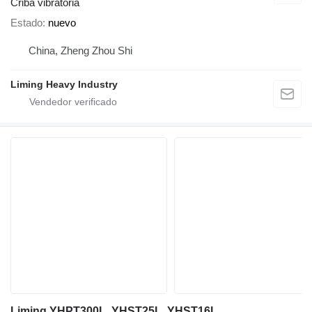
Criba vibratoria
Estado
nuevo
China, Zheng Zhou Shi
Liming Heavy Industry
Liming YHPT300L, YHST25L, YHST16L