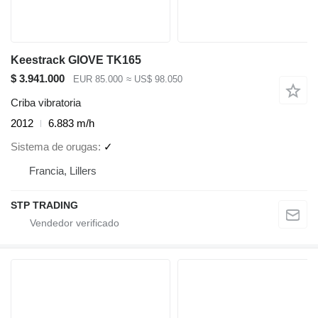
Keestrack GIOVE TK165
$ 3.941.000
EUR 85.000
≈ US$ 98.050
Criba vibratoria
2012
6.883 m/h
Sistema de orugas
✓
Francia, Lillers
STP TRADING