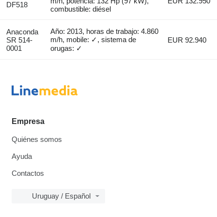
m/h, potencia: 132 Hp (97 kW),
EUR 132.950
DF518
combustible: diésel
Año: 2013, horas de trabajo: 4.860
Anaconda
m/h, mobile: ✓, sistema de
SR 514-
EUR 92.940
0001
orugas: ✓
Empresa
Quiénes somos
Ayuda
Contactos
Uruguay / Español