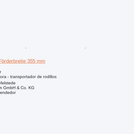
örderbreite 355 mm
r
ora - transportador de rodillos
felstede
en GmbH & Co. KG
vendedor