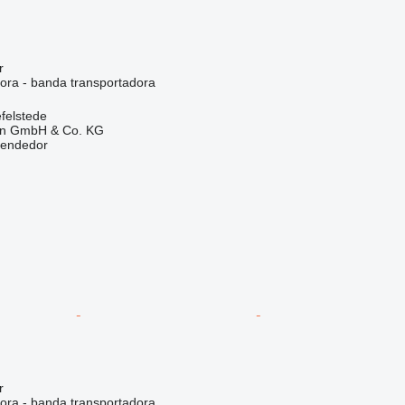
r
dora - banda transportadora
felstede
en GmbH & Co. KG
vendedor
r
dora - banda transportadora