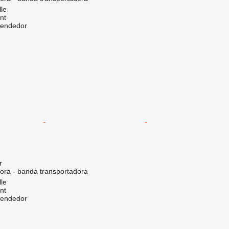
lle
nt
vendedor
r
dora - banda transportadora
lle
nt
vendedor