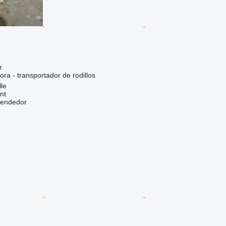
r
ora - transportador de rodillos
lle
nt
vendedor