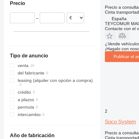
Precio
España
Precio a consulta
Cinta transportad
–
España
TEYCOMUR MAQU
Contacte con el 
¿Vende vehículo
¡Hagalo con noso
Tipo de anuncio
Publicar el a
venta
del fabricante
leasing (alquiler con opción a compra)
crédito
a plazos
permuta
2
intercambio
Soco System
Precio a consulta
Año de fabricación
Cinta transportad