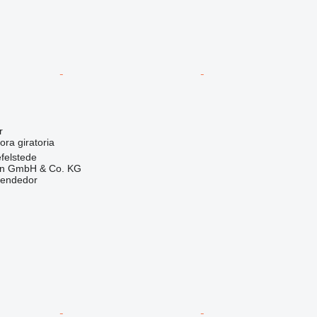
r
ora giratoria
felstede
en GmbH & Co. KG
vendedor