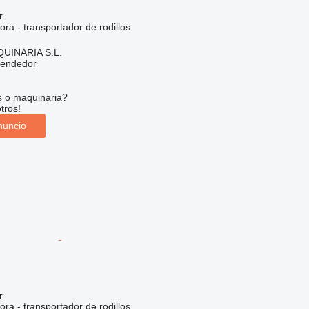
r
ora - transportador de rodillos
INARIA S.L.
vendedor
s o maquinaria?
tros!
nuncio
r
ora - transportador de rodillos