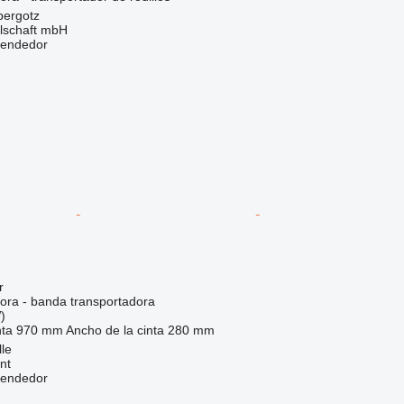
bergotz
llschaft mbH
vendedor
r
dora - banda transportadora
)
nta
970 mm
Ancho de la cinta
280 mm
lle
nt
vendedor