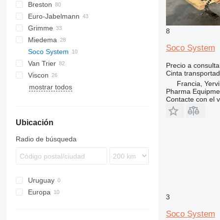
Breston
BM
Euro-Jabelmann
Grimme
8
Miedema
SE
Soco System
Soco System
SL
LBV
Van Trier
MC
Precio a consulta
Cinta transportad
Viscon
SB
Francia, Yervi
mostrar todos
W-series
Pharma Equipme
Contacte con el 
Ubicación
Radio de búsqueda
Uruguay
Europa
3
Francia
Soco System
Alemania