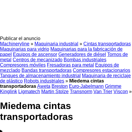
Publicar el anuncio
Machineryline
»
Maquinaria industrial
»
Cintas transportadoras
Maquinarias para vidrio
Maquinarias para la fabricación de
papel
Equipos de ascensor
Generadores de diésel
Tornos de
metal
Centros de mecanizado
Bombas industriales
Compresores móviles
Fresadoras para metal
Equipos de
mezclado
Bandas transportadoras
Compresores estacionarios
Tanques de almacenamiento industrial
Maquinaria de reciclaje
de plástico
Robots industriales
»
Miedema cintas
transportadoras
Aweta
Breston
Euro-Jabelmann
Grimme
Kinglink
Ligmatech
Martin Stolze
Transnorm
Van Trier
Viscon
»
Miedema cintas
transportadoras