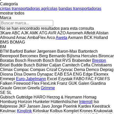
Categoría
cintas transportadoras agrícolas
bandas transportadoras
mostrar todos
Marca
No se han encontrado resultados para esta consulta
3Kare
ABC
AJK
AMK
ATG
AVR
AZO
Aeromeh
Affeldt
Alistan
Allround
Amac
AmbaFlex
Arco
Aweta
Axmann
BCK Holland
BMS
BOMAG
BM
BTM
Barford
Barker Jørgensen
Baron-Max
Bartontech
Beerepoot
Bercomex
Berg
Bernardo
Bijlsma Hercules
Bironcar
Boratas
Bosch Rexroth
Bosch
Bot RVS
Brabender
Breston
Brüel
Budde
Busch
Bühler
Caljan
Carnitech
Cefla
Christiaens
Climax
Compac
Compas
Crizaf
Cryovac
Dema
Demco
Deprag
Diosna
Disa
Downs
Dynapac
EAB
ESA ENG
Edge
Ekomex
Emmepi
Euro-Jabelmann
Excel
Ezystak
FABO
FAC
FGM
FS
Falken
Firewood
Flex
FlexLink
Franz
GUK
Galen
Giardina
Graule
Grecon
Greefa
Grimme
SE
SL
Gubisch
Guttridge
HARO
Herzog & Heymann
Homag
Homburg
Horizon
Hunkeler
Hüttenhölscher
Interroll
Iso
Italpresse
JKF
Jansen
Javo
Jonge Poerink
Kardex
Keestrack
Keulmac
Kinglink
Kirloskar
Kolbus
Komplet
Krones
Krukowiak