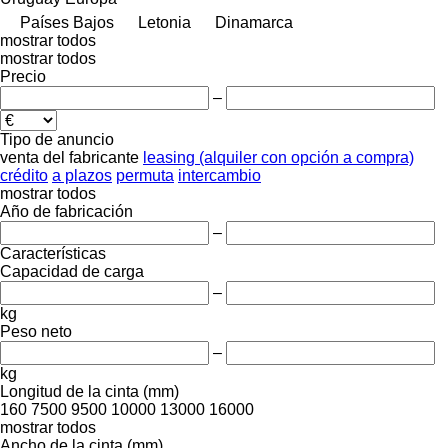
Países Bajos
Letonia
Dinamarca
mostrar todos
mostrar todos
Precio
–
Tipo de anuncio
venta
del fabricante
leasing (alquiler con opción a compra)
crédito
a plazos
permuta
intercambio
mostrar todos
Año de fabricación
–
Características
Capacidad de carga
–
kg
Peso neto
–
kg
Longitud de la cinta (mm)
160
7500
9500
10000
13000
16000
mostrar todos
Ancho de la cinta (mm)