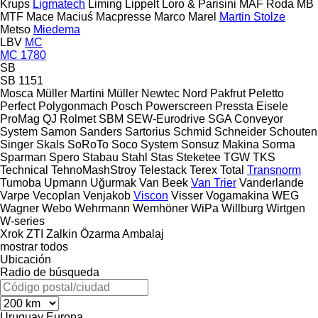
Krups
Ligmatech
Liming
Lippelt
Loro & Parisini
MAF Roda
MB
MTF
Mace
Maciuś
Macpresse
Marco
Marel
Martin Stolze
Metso
Miedema
LBV
MC
MC 1780
SB
SB 1151
Mosca
Müller Martini
Müller
Newtec
Nord
Pakfrut
Peletto
Perfect
Polygonmach
Posch
Powerscreen
Pressta Eisele
ProMag
QJ
Rolmet
SBM
SEW-Eurodrive
SGA Conveyor
System
Samon
Sanders
Sartorius
Schmid
Schneider
Schouten
Singer
Skals
SoRoTo
Soco System
Sonsuz Makina
Sorma
Sparman
Spero
Stabau
Stahl
Stas
Steketee
TGW
TKS
Technical
TehnoMashStroy
Telestack
Terex
Total
Transnorm
Tumoba
Upmann
Uğurmak
Van Beek
Van Trier
Vanderlande
Varpe
Vecoplan
Venjakob
Viscon
Visser
Vogamakina
WEG
Wagner
Webo
Wehrmann
Wemhöner
WiPa
Willburg
Wirtgen
W-series
Xrok
ZTI
Zalkin
Özarma Ambalaj
mostrar todos
Ubicación
Radio de búsqueda
Uruguay
Europa