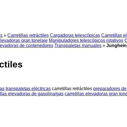
as
»
Carretillas retráctiles
Cargadoras telescópicas
Carretillas e
elevadoras gran tonelaje
Manipuladores telescópicos rotativos
C
elevadoras de contenedores
Transpaletas manuales
»
Jungheinri
ctiles
das
transpaletas eléctricas
carretillas retráctiles
preparadores de
illas elevadoras de gasolina/gas
carretillas elevadoras gran ton