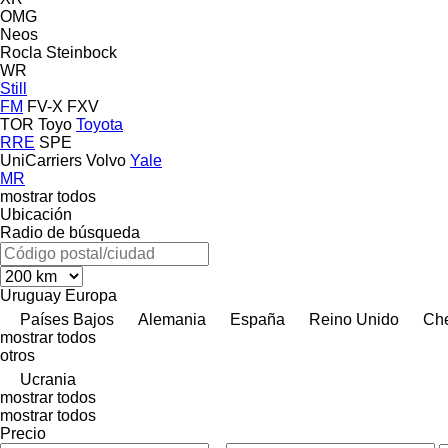
OMG
Neos
Rocla
Steinbock
WR
Still
FM
FV-X
FXV
TOR
Toyo
Toyota
RRE
SPE
UniCarriers
Volvo
Yale
MR
mostrar todos
Ubicación
Radio de búsqueda
Uruguay
Europa
Países Bajos
Alemania
España
Reino Unido
Ch
mostrar todos
otros
Ucrania
mostrar todos
mostrar todos
Precio