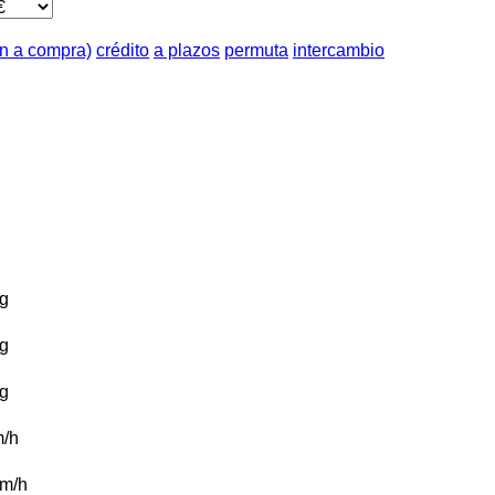
ón a compra)
crédito
a plazos
permuta
intercambio
g
g
g
/h
m/h