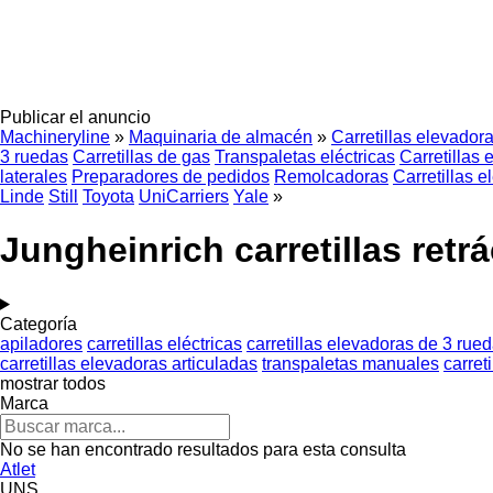
Publicar el anuncio
Machineryline
»
Maquinaria de almacén
»
Carretillas elevador
3 ruedas
Carretillas de gas
Transpaletas eléctricas
Carretillas 
laterales
Preparadores de pedidos
Remolcadoras
Carretillas 
Linde
Still
Toyota
UniCarriers
Yale
»
Jungheinrich carretillas retrá
Categoría
apiladores
carretillas eléctricas
carretillas elevadoras de 3 rue
carretillas elevadoras articuladas
transpaletas manuales
carret
mostrar todos
Marca
No se han encontrado resultados para esta consulta
Atlet
UNS