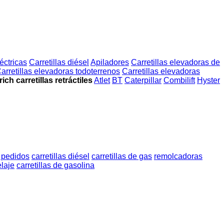
léctricas
Carretillas diésel
Apiladores
Carretillas elevadoras de
arretillas elevadoras todoterrenos
Carretillas elevadoras
ch carretillas retráctiles
Atlet
BT
Caterpillar
Combilift
Hyster
 pedidos
carretillas diésel
carretillas de gas
remolcadoras
elaje
carretillas de gasolina