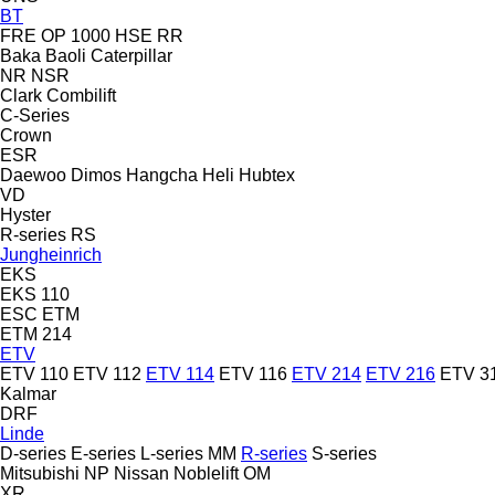
BT
FRE
OP 1000 HSE
RR
Baka
Baoli
Caterpillar
NR
NSR
Clark
Combilift
C-Series
Crown
ESR
Daewoo
Dimos
Hangcha
Heli
Hubtex
VD
Hyster
R-series
RS
Jungheinrich
EKS
EKS 110
ESC
ETM
ETM 214
ETV
ETV 110
ETV 112
ETV 114
ETV 116
ETV 214
ETV 216
ETV 3
Kalmar
DRF
Linde
D-series
E-series
L-series
MM
R-series
S-series
Mitsubishi
NP
Nissan
Noblelift
OM
XR