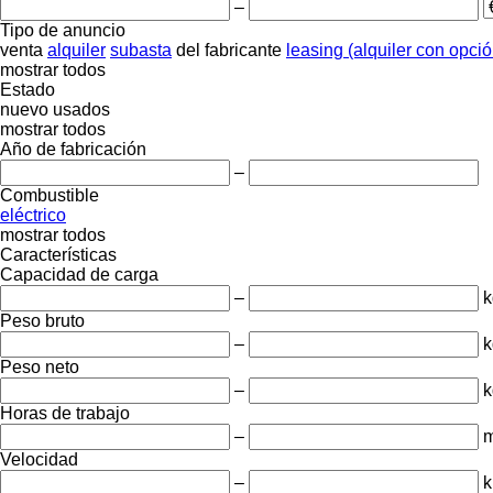
–
Tipo de anuncio
venta
alquiler
subasta
del fabricante
leasing (alquiler con opci
mostrar todos
Estado
nuevo
usados
mostrar todos
Año de fabricación
–
Combustible
eléctrico
mostrar todos
Características
Capacidad de carga
–
k
Peso bruto
–
k
Peso neto
–
k
Horas de trabajo
–
m
Velocidad
–
k