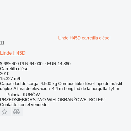
Linde H45D carretilla diésel
11
Linde H45D
$ 689.400
PLN 64.000
≈ EUR 14.860
Carretilla diésel
2010
15.327 m/h
Capacidad de carga
4.500 kg
Combustible
diésel
Tipo de mástil
dúplex
Altura de elevación
4,4 m
Longitud de la horquilla
1,4 m
Polonia, KUNÓW
PRZEDSIĘBIORSTWO WIELOBRANŻOWE "BOLEK"
Contacte con el vendedor