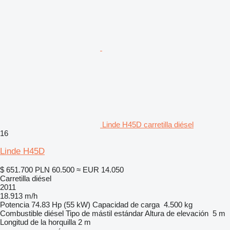
Linde H45D carretilla diésel
16
Linde H45D
$ 651.700
PLN 60.500
≈ EUR 14.050
Carretilla diésel
2011
18.913 m/h
Potencia
74.83 Hp (55 kW)
Capacidad de carga
4.500 kg
Combustible
diésel
Tipo de mástil
estándar
Altura de elevación
5 m
Longitud de la horquilla
2 m