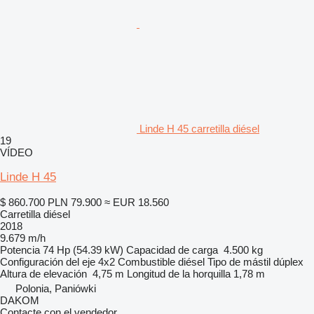
Linde H 45 carretilla diésel
19
VÍDEO
Linde H 45
$ 860.700
PLN 79.900
≈ EUR 18.560
Carretilla diésel
2018
9.679 m/h
Potencia
74 Hp (54.39 kW)
Capacidad de carga
4.500 kg
Configuración del eje
4x2
Combustible
diésel
Tipo de mástil
dúplex
Altura de elevación
4,75 m
Longitud de la horquilla
1,78 m
Polonia, Paniówki
DAKOM
Contacte con el vendedor