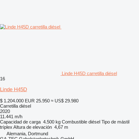
Linde H45D carretilla diésel
16
Linde H45D
$ 1.204.000
EUR 25.950
≈ US$ 29.980
Carretilla diésel
2020
11.441 m/h
Capacidad de carga
4.500 kg
Combustible
diésel
Tipo de mástil
tríplex
Altura de elevación
4,67 m
Alemania, Dortmund
GA-TEC Gabelstaplertechnik GmbH