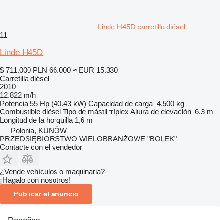
Linde H45D carretilla diésel
11
Linde H45D
$ 711.000
PLN 66.000
≈ EUR 15.330
Carretilla diésel
2010
12.822 m/h
Potencia
55 Hp (40.43 kW)
Capacidad de carga
4.500 kg
Combustible
diésel
Tipo de mástil
tríplex
Altura de elevación
6,3 m
Longitud de la horquilla
1,6 m
Polonia, KUNÓW
PRZEDSIĘBIORSTWO WIELOBRANŻOWE "BOLEK"
Contacte con el vendedor
¿Vende vehículos o maquinaria?
¡Hagalo con nosotros!
Publicar el anuncio