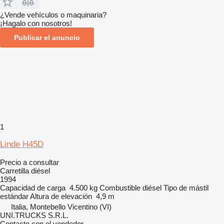
¿Vende vehículos o maquinaria?
¡Hagalo con nosotros!
Publicar el anuncio
1
Linde H45D
Precio a consultar
Carretilla diésel
1994
Capacidad de carga
4.500 kg
Combustible
diésel
Tipo de mástil
estándar
Altura de elevación
4,9 m
Italia, Montebello Vicentino (VI)
UNI.TRUCKS S.R.L.
Contacte con el vendedor