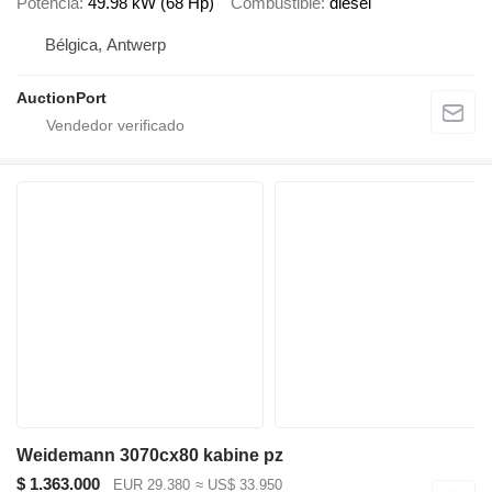
Potencia
49.98 kW (68 Hp)
Combustible
diésel
Bélgica, Antwerp
AuctionPort
Weidemann 3070cx80 kabine pz
$ 1.363.000
EUR 29.380
≈ US$ 33.950