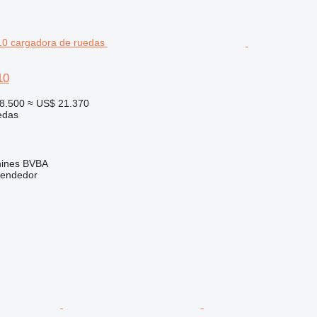
10
8.500
≈ US$ 21.370
edas
ines BVBA
vendedor