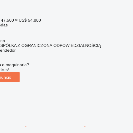
 47.500
≈ US$ 54.880
edas
lno
 SPÓŁKA Z OGRANICZONĄ ODPOWIEDZIALNOŚCIĄ
vendedor
s o maquinaria?
tros!
nuncio