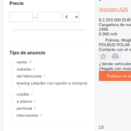
Precio
Alemania
956
Ahlmann AZ6
Francia
962
–
Rumanía
966
$ 2.203.000
EUR
Cargadora de ru
Polonia
972
1996
Hungría
980
6.000 m/h
Austria
Polonia, Mogi
982
POLBUD POLAK
mostrar todos
986
Contacte con el 
Tipo de anuncio
988
990
venta
¿Vende vehículo
992
¡Hagalo con noso
subasta
F-series
Publicar el a
del fabricante
G-series
leasing (alquiler con opción a compra)
GC
crédito
IT
a plazos
NR
permuta
intercambio
13