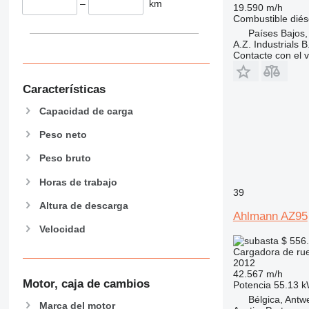
–
km
19.590 m/h
Combustible
diés
Países Bajos,
A.Z. Industrials B
Contacte con el 
Características
Capacidad de carga
Peso neto
Peso bruto
Horas de trabajo
39
Altura de descarga
Ahlmann AZ95
Velocidad
$ 556
Cargadora de ru
2012
42.567 m/h
Motor, caja de cambios
Potencia
55.13 k
Bélgica, Antw
Marca del motor