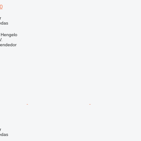
0
r
edas
, Hengelo
V.
vendedor
r
edas