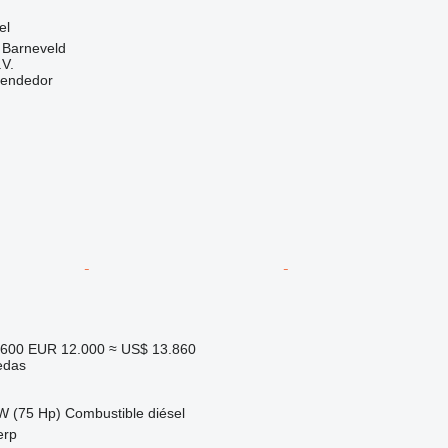
el
 Barneveld
.V.
vendedor
.600
EUR 12.000
≈ US$ 13.860
edas
W (75 Hp)
Combustible
diésel
erp