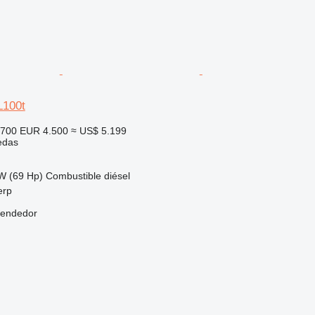
L100t
.700
EUR 4.500
≈ US$ 5.199
edas
W (69 Hp)
Combustible
diésel
erp
vendedor