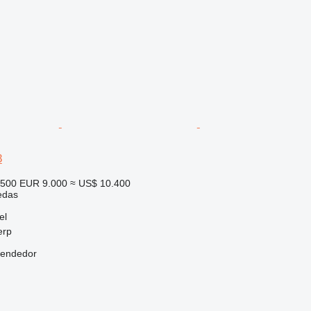
8
.500
EUR 9.000
≈ US$ 10.400
edas
el
erp
vendedor