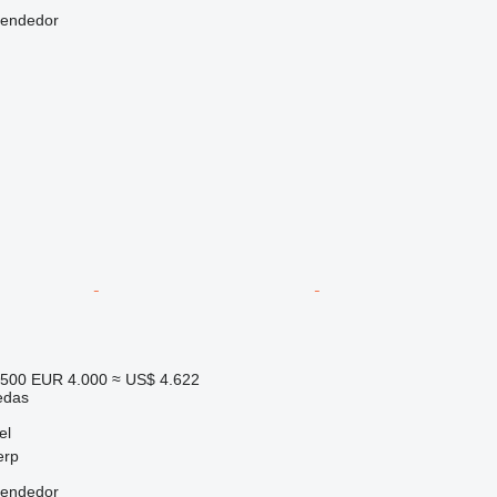
vendedor
.500
EUR 4.000
≈ US$ 4.622
edas
el
erp
vendedor