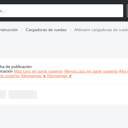
nstrucción
Cargadoras de ruedas
Ahlmann cargadoras de rued
ha de publicación
s:
Ahlmann cargadoras de ruedas
icación
Más caro en parte superior
Menos caro en parte superior
Año d
te superior
Kilometraje ⬊
Kilometraje ⬈