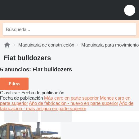
Maquinaria de construcción
Maquinaria para movimiento 
Fiat bulldozers
5 anuncios:
Fiat bulldozers
Filtro
Clasificar
:
Fecha de publicación
Fecha de publicación
Más caro en parte superior
Menos caro en
parte superior
Año de fabricación - nuevo en parte superior
Año de
fabricación - más antiguo en parte superior