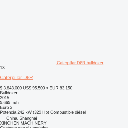
Caterpillar D8R bulldozer
13
Caterpillar D8R
$ 3.848.000
US$ 95.500
≈ EUR 83.150
Bulldozer
2015
9.669 m/h
Euro 3
Potencia
242 kW (329 Hp)
Combustible
diésel
China, Shanghai
XINCHEN MACHINERY
Contacte con el vendedor